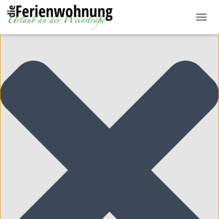
Cookie-Zustimmung verwalten
N
A
V
I
G
A
T
I
O
N
U
M
S
C
H
A
L
T
E
N