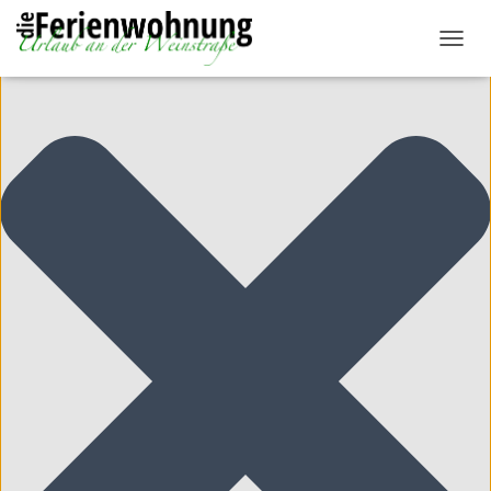
Cookie-Zustimmung verwalten
N
A
V
I
G
A
T
I
O
N
U
M
S
C
H
A
L
T
E
N